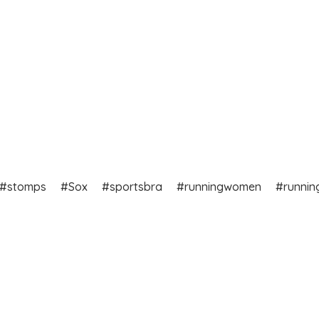
stomps
Sox
sportsbra
runningwomen
runnin