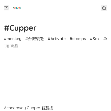
#Cupper
monkey
台灣製造
Activate
stomps
Sox
sp
1項 商品
Achedaway Cupper 智慧拔