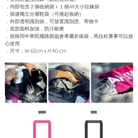
．內部包含２個收納袋＋１個A4大小拉鍊袋
．側邊獨立分層鞋袋（可捲起收納）
．外部透明識別袋，可放置識別證、寄物卡
．底部面料加強，防汙耐磨
．規格同中華民國路跑協會專屬衣保袋，馬拉松賽事可以放
心使用
．尺寸：W 62cm x H 40 cm